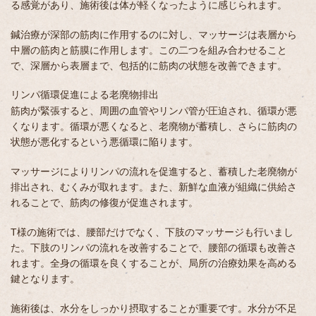
る感覚があり、施術後は体が軽くなったように感じられます。
鍼治療が深部の筋肉に作用するのに対し、マッサージは表層から
中層の筋肉と筋膜に作用します。この二つを組み合わせること
で、深層から表層まで、包括的に筋肉の状態を改善できます。
リンパ循環促進による老廃物排出
筋肉が緊張すると、周囲の血管やリンパ管が圧迫され、循環が悪
くなります。循環が悪くなると、老廃物が蓄積し、さらに筋肉の
状態が悪化するという悪循環に陥ります。
マッサージによりリンパの流れを促進すると、蓄積した老廃物が
排出され、むくみが取れます。また、新鮮な血液が組織に供給さ
れることで、筋肉の修復が促進されます。
T様の施術では、腰部だけでなく、下肢のマッサージも行いまし
た。下肢のリンパの流れを改善することで、腰部の循環も改善さ
れます。全身の循環を良くすることが、局所の治療効果を高める
鍵となります。
施術後は、水分をしっかり摂取することが重要です。水分が不足