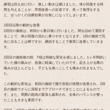
練習は控えめに行い、激しい動きは避けました。体が回復する時
間を与えることが、早期改善への近道です。焦って無理をする
と、せっかくの治療効果が台無しになってしまいます。
2回目以降の劇的な改善
2回目の施術は、初回から数日後に行いました。間を詰めて通院す
ることで、体が回復の流れに乗りやすくなります。1回の施術で完
全に治ることは稀ですが、継続することで着実に改善していきま
す。
2回目の施術後の朝、T様は明確な変化を感じました。1ヶ月間続い
ていた腰の痛みが、急激に軽減していたのです。起き上がる際の
痛みがほとんどなく、子どもを抱っこしても痛みが出ませんでし
た。
この劇的な変化は、初回の施術で腰方形筋の状態が改善され、2回
目の施術でさらに深部までアプローチできたことによるもので
す。また、周囲の筋肉の緊張も緩和され、全体のバランスが整っ
たことも大きな要因です。