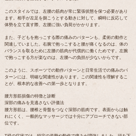
このスタイルでは、左腰の筋肉が常に緊張状態を保つ必要があり
ます。相手が左足を捌こうとする動きに対して、瞬時に反応して
体勢を立て直す際、左腰に強い負荷がかかります。
また、子どもを抱っこする際の痛みのパターンも、柔術の動作と
関連していました。右腕で抱っこすると腰が痛くなるのは、体の
バランスを取るために左腰の筋肉が代償的に働くためです。左腕
で抱っこする方が楽なのは、左腰への負担が少ないからです。
このように、スポーツでの動作パターンと日常生活での痛みのパ
ターンには、明確な関連性があります。この関連性を理解するこ
とが、根本的な改善への第一歩となります。
腰方形筋損傷の特徴と診断
深部の痛みを見逃さない評価法
腰方形筋は、腰椎と骨盤をつなぐ深部の筋肉です。表面からは触
れにくく、一般的なマッサージでは十分にアプローチできない部
位です。
T様の症状では、特定の姿勢や動作で痛みが増強しました。頭を下