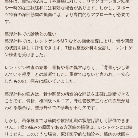
整体は、慢性的な肩こりや腰痛に対して、リラクゼーション効果
や一時的な症状緩和には有効な場合があります。しかし、スポー
ツ特有の深部筋肉の損傷には、より専門的なアプローチが必要で
す。
整形外科での診断との違い
整形外科では、レントゲンやMRIなどの画像検査により、骨や関節
の状態を詳しく評価できます。T様も整形外科を受診し、レントゲ
ン検査を受けました。
レントゲン検査の結果、骨折や骨の異常はなく、「背骨が少し歪
んでいる程度」との診断でした。重症ではないと言われ、一安心
したものの、痛みは続いていました。
整形外科の強みは、骨や関節の構造的な問題を正確に診断できる
ことです。骨折、椎間板ヘルニア、脊柱管狭窄症などの疾患が疑
われる場合は、整形外科での診断が不可欠です。
しかし、画像検査では筋肉や軟部組織の状態は詳しく評価できま
せん。T様の痛みの原因である方形筋の損傷は、レントゲンには映
りません。このような場合、東洋医学的な触診や、筋肉の状態を