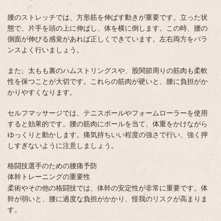
腰のストレッチでは、方形筋を伸ばす動きが重要です。立った状
態で、片手を頭の上に伸ばし、体を横に倒します。この時、腰の
側面が伸びる感覚があれば正しくできています。左右両方をバラ
ンスよく行いましょう。
また、太もも裏のハムストリングスや、股関節周りの筋肉も柔軟
性を保つことが大切です。これらの筋肉が硬いと、腰に負担がか
かりやすくなります。
セルフマッサージでは、テニスボールやフォームローラーを使用
すると効果的です。腰の筋肉にボールを当て、体重をかけながら
ゆっくりと動かします。痛気持ちいい程度の強さで行い、強く押
しすぎないように注意しましょう。
格闘技選手のための腰痛予防
体幹トレーニングの重要性
柔術やその他の格闘技では、体幹の安定性が非常に重要です。体
幹が弱いと、腰に過度な負担がかかり、怪我のリスクが高まりま
す。