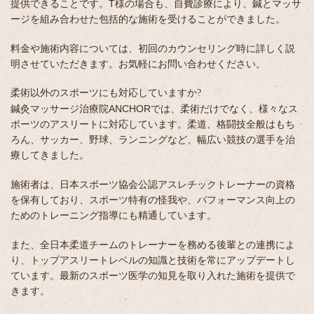
提供できることです。T様の場合も、自費診療により、鍼とマッサ
ージを組み合わせた包括的な施術を受けることができました。
料金や施術内容については、初回のカウンセリング時に詳しく説
明させていただきます。お気軽にお問い合わせください。
柔術以外のスポーツにも対応していますか?
鍼灸マッサージ治療院ANCHORでは、柔術だけでなく、様々なス
ポーツのアスリートに対応しています。柔道、格闘技全般はもち
ろん、サッカー、野球、ランニングなど、幅広い競技の選手を治
療してきました。
施術者は、日本スポーツ協会公認アスレチックトレーナーの資格
を保有しており、スポーツ特有の怪我や、パフォーマンス向上の
ためのトレーニング指導にも精通しています。
また、全日本柔道チームのトレーナーを務める後輩との連携によ
り、トップアスリートレベルの知識と技術を常にアップデートし
ています。最新のスポーツ医学の知見を取り入れた施術を提供で
きます。