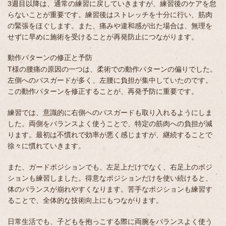
3週目以降は、通常の練習に戻していきますが、練習後のケアを怠
らないことが重要です。練習後はストレッチを十分に行い、筋肉
の緊張をほぐします。また、痛みや違和感が出た場合は、無理を
せずに早めに施術を受けることが再発防止につながります。
動作パターンの修正と予防
T様の腰痛の原因の一つは、柔術での動作パターンの偏りでした。
左側へのパスガードが多く、左腰に負担が集中していたのです。
この動作パターンを修正することが、再発予防に重要です。
練習では、意識的に右側へのパスガードも取り入れるようにしま
した。両側をバランスよく使うことで、特定の筋肉への負担が減
ります。最初は不慣れで効率が悪く感じますが、継続することで
徐々に慣れていきます。
また、ガードポジションでも、左足上だけでなく、右足上のポジ
ションも練習しました。得意なポジションだけを使い続けると、
体のバランスが崩れやすくなります。苦手なポジションも練習す
ることで、全体的な技術向上にもつながります。
日常生活でも、子どもを抱っこする際に両腕をバランスよく使う