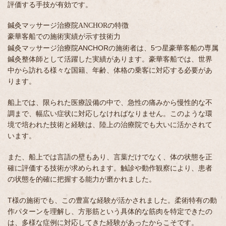
評価する手技が有効です。
鍼灸マッサージ治療院ANCHORの特徴
豪華客船での施術実績が示す技術力
鍼灸マッサージ治療院ANCHORの施術者は、5つ星豪華客船の専属
鍼灸整体師として活躍した実績があります。豪華客船では、世界
中から訪れる様々な国籍、年齢、体格の乗客に対応する必要があ
ります。
船上では、限られた医療設備の中で、急性の痛みから慢性的な不
調まで、幅広い症状に対応しなければなりません。このような環
境で培われた技術と経験は、陸上の治療院でも大いに活かされて
います。
また、船上では言語の壁もあり、言葉だけでなく、体の状態を正
確に評価する技術が求められます。触診や動作観察により、患者
の状態を的確に把握する能力が磨かれました。
T様の施術でも、この豊富な経験が活かされました。柔術特有の動
作パターンを理解し、方形筋という具体的な筋肉を特定できたの
は、多様な症例に対応してきた経験があったからこそです。