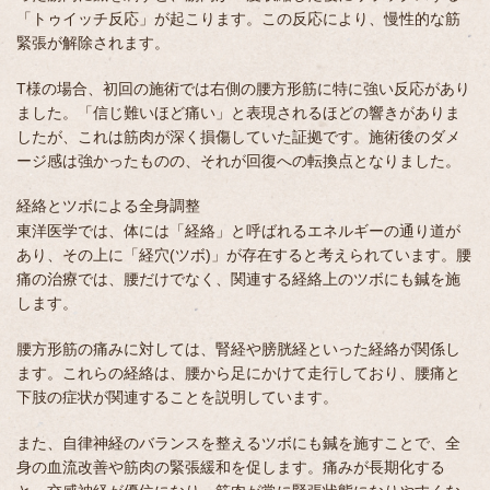
「トゥイッチ反応」が起こります。この反応により、慢性的な筋
緊張が解除されます。
T様の場合、初回の施術では右側の腰方形筋に特に強い反応があり
ました。「信じ難いほど痛い」と表現されるほどの響きがありま
したが、これは筋肉が深く損傷していた証拠です。施術後のダメ
ージ感は強かったものの、それが回復への転換点となりました。
経絡とツボによる全身調整
東洋医学では、体には「経絡」と呼ばれるエネルギーの通り道が
あり、その上に「経穴(ツボ)」が存在すると考えられています。腰
痛の治療では、腰だけでなく、関連する経絡上のツボにも鍼を施
します。
腰方形筋の痛みに対しては、腎経や膀胱経といった経絡が関係し
ます。これらの経絡は、腰から足にかけて走行しており、腰痛と
下肢の症状が関連することを説明しています。
また、自律神経のバランスを整えるツボにも鍼を施すことで、全
身の血流改善や筋肉の緊張緩和を促します。痛みが長期化する