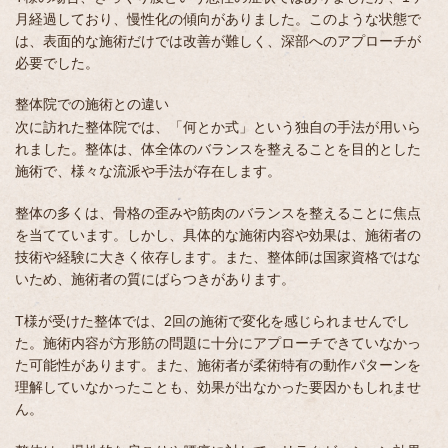
月経過しており、慢性化の傾向がありました。このような状態で
は、表面的な施術だけでは改善が難しく、深部へのアプローチが
必要でした。
整体院での施術との違い
次に訪れた整体院では、「何とか式」という独自の手法が用いら
れました。整体は、体全体のバランスを整えることを目的とした
施術で、様々な流派や手法が存在します。
整体の多くは、骨格の歪みや筋肉のバランスを整えることに焦点
を当てています。しかし、具体的な施術内容や効果は、施術者の
技術や経験に大きく依存します。また、整体師は国家資格ではな
いため、施術者の質にばらつきがあります。
T様が受けた整体では、2回の施術で変化を感じられませんでし
た。施術内容が方形筋の問題に十分にアプローチできていなかっ
た可能性があります。また、施術者が柔術特有の動作パターンを
理解していなかったことも、効果が出なかった要因かもしれませ
ん。