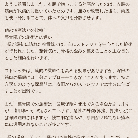
ように意識しました。右腕で抱っこすると痛かったのは、左腰の
筋肉が代償的に働いていたためです。痛みが改善した後も、両腕
を使い分けることで、体への負担を分散させます。
他の治療法との比較
整骨院での施術との違い
T様が最初に訪れた整骨院では、主にストレッチを中心とした施術
が行われました。整骨院は、骨格の歪みを整えることを主な目的
とした施術を行います。
ストレッチは、筋肉の柔軟性を高める効果がありますが、深部の
筋肉の損傷には十分にアプローチできないことがあります。特に
方形筋のような深層筋は、表面からのストレッチでは十分に伸ば
すことが困難です。
また、整骨院での施術は、健康保険を使用できる場合があります
が、適用条件が限定されています。急性の外傷(捻挫、打撲など)に
は保険適用されますが、慢性的な痛みや、原因が明確でない痛み
には適用されないことが多いです。
T様の場合、ぎっくり腰という急性の症状ではありましたが、1ヶ