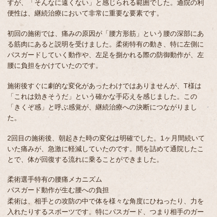
すが、「そんなに遠くない」と感じられる範囲でした。通院の利
便性は、継続治療において非常に重要な要素です。
初回の施術では、痛みの原因が「腰方形筋」という腰の深部にあ
る筋肉にあると説明を受けました。柔術特有の動き、特に左側に
パスガードしていく動作や、左足を捌かれる際の防御動作が、左
腰に負担をかけていたのです。
施術後すぐに劇的な変化があったわけではありませんが、T様は
「これは効きそうだ」という確かな手応えを感じました。この
「きくぞ感」と呼ぶ感覚が、継続治療への決断につながりまし
た。
2回目の施術後、朝起きた時の変化は明確でした。1ヶ月間続いて
いた痛みが、急激に軽減していたのです。間を詰めて通院したこ
とで、体が回復する流れに乗ることができました。
柔術選手特有の腰痛メカニズム
パスガード動作が生む腰への負担
柔術は、相手との攻防の中で体を様々な角度にひねったり、力を
入れたりするスポーツです。特にパスガード、つまり相手のガー