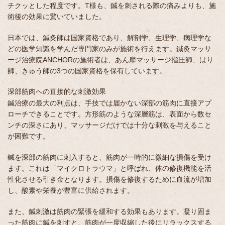
チクッとした程度です。T様も、鍼を刺される際の痛みよりも、施
術後の効果に驚いていました。
日本では、鍼灸師は国家資格であり、解剖学、生理学、病理学な
どの医学知識を学んだ専門家のみが施術を行えます。鍼灸マッサ
ージ治療院ANCHORの施術者は、あん摩マッサージ指圧師、はり
師、きゅう師の3つの国家資格を保有しています。
深部筋肉への直接的な刺激効果
鍼治療の最大の利点は、手技では届かない深部の筋肉に直接アプ
ローチできることです。方形筋のような深層筋は、表面から数セ
ンチの深さにあり、マッサージだけでは十分な刺激を与えること
が困難です。
鍼を深部の筋肉に刺入すると、筋肉が一時的に微細な損傷を受け
ます。これは「マイクロトラウマ」と呼ばれ、体の修復機能を活
性化させる引き金となります。損傷を修復するために血流が増加
し、酸素や栄養が豊富に供給されます。
また、鍼刺激は筋肉の緊張を緩和する効果もあります。凝り固ま
った筋肉に鍼を刺すと、筋肉が一度収縮した後にリラックスする