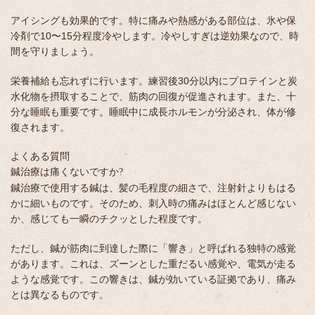
アイシングも効果的です。特に痛みや熱感がある部位は、氷や保
冷剤で10〜15分程度冷やします。冷やしすぎは逆効果なので、時
間を守りましょう。
栄養補給も忘れずに行います。練習後30分以内にプロテインと炭
水化物を摂取することで、筋肉の回復が促進されます。また、十
分な睡眠も重要です。睡眠中に成長ホルモンが分泌され、体が修
復されます。
よくある質問
鍼治療は痛くないですか?
鍼治療で使用する鍼は、髪の毛程度の細さで、注射針よりもはる
かに細いものです。そのため、刺入時の痛みはほとんど感じない
か、感じても一瞬のチクッとした程度です。
ただし、鍼が筋肉に到達した際に「響き」と呼ばれる独特の感覚
があります。これは、ズーンとした重だるい感覚や、電気が走る
ような感覚です。この響きは、鍼が効いている証拠であり、痛み
とは異なるものです。