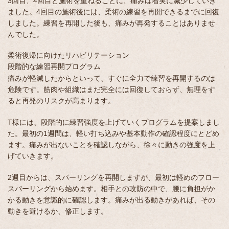
3回目、4回目と施術を重ねるごとに、痛みは着実に減少していき
ました。4回目の施術後には、柔術の練習を再開できるまでに回復
しました。練習を再開した後も、痛みが再発することはありませ
んでした。
柔術復帰に向けたリハビリテーション
段階的な練習再開プログラム
痛みが軽減したからといって、すぐに全力で練習を再開するのは
危険です。筋肉や組織はまだ完全には回復しておらず、無理をす
ると再発のリスクが高まります。
T様には、段階的に練習強度を上げていくプログラムを提案しまし
た。最初の1週間は、軽い打ち込みや基本動作の確認程度にとどめ
ます。痛みが出ないことを確認しながら、徐々に動きの強度を上
げていきます。
2週目からは、スパーリングを再開しますが、最初は軽めのフロー
スパーリングから始めます。相手との攻防の中で、腰に負担がか
かる動きを意識的に確認します。痛みが出る動きがあれば、その
動きを避けるか、修正します。