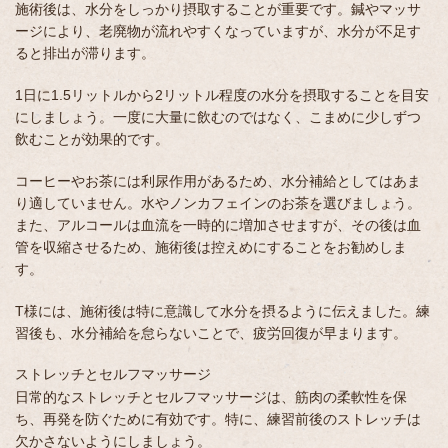
施術後は、水分をしっかり摂取することが重要です。鍼やマッサ
ージにより、老廃物が流れやすくなっていますが、水分が不足す
ると排出が滞ります。
1日に1.5リットルから2リットル程度の水分を摂取することを目安
にしましょう。一度に大量に飲むのではなく、こまめに少しずつ
飲むことが効果的です。
コーヒーやお茶には利尿作用があるため、水分補給としてはあま
り適していません。水やノンカフェインのお茶を選びましょう。
また、アルコールは血流を一時的に増加させますが、その後は血
管を収縮させるため、施術後は控えめにすることをお勧めしま
す。
T様には、施術後は特に意識して水分を摂るように伝えました。練
習後も、水分補給を怠らないことで、疲労回復が早まります。
ストレッチとセルフマッサージ
日常的なストレッチとセルフマッサージは、筋肉の柔軟性を保
ち、再発を防ぐために有効です。特に、練習前後のストレッチは
欠かさないようにしましょう。