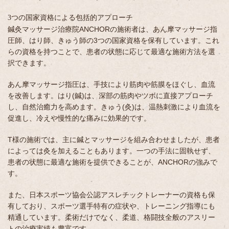
3つの国家資格による包括的アプローチ
鍼灸マッサージ治療院ANCHORの施術者は、あん摩マッサージ指
圧師、はり師、きゅう師の3つの国家資格を保有しています。これ
らの資格を持つことで、患者の状態に応じて最適な施術方法を選
択できます。
あん摩マッサージ指圧は、手技により筋肉や筋膜をほぐし、血流
を改善します。はり(鍼)は、深部の筋肉やツボに直接アプローチ
し、自然治癒力を高めます。きゅう(灸)は、温熱刺激により血流を
促進し、冷えや慢性的な痛みに効果的です。
T様の施術では、主に鍼とマッサージを組み合わせましたが、患者
によっては灸を加えることもあります。一つの手法に固執せず、
患者の状態に最適な施術を提供できることが、ANCHORの強みで
す。
また、日本スポーツ協会公認アスレチックトレーナーの資格も保
有しており、スポーツ選手特有の症状や、トレーニング指導にも
精通しています。柔術だけでなく、柔道、格闘技全般のアスリー
トの治療実績も豊富です。