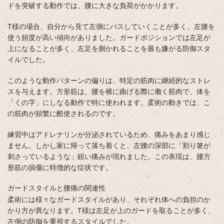
ドを突破する動作では、腰に大きな負荷がかかります。
T様の場合、自分から見て左側にパスしていくことが多く、左腰を
使う頻度が高い傾向がありました。ガードポジションでは左足が
上になることが多く、左足を捌かれることを最も嫌がる防御スタ
イルでした。
このような動作パターンの偏りは、特定の筋肉に継続的なストレ
スを与えます。方形筋は、腰を横に曲げる際に働く筋肉で、体を
「くの字」にしなる動作で特に使われます。柔術の動きでは、こ
の筋肉が頻繁に酷使されるのです。
練習中はアドレナリンが分泌されているため、痛みをあまり感じ
ません。しかし家に帰って落ち着くと、左腰の深部に「割り箸が
刺さっているような」鋭い痛みが現れました。この表現は、腰方
形筋の損傷に特徴的な症状です。
ガードスタイルと腰痛の関連性
柔術には様々なガードスタイルがあり、それぞれ体への負担のか
かり方が異なります。T様は左足が上のガードを取ることが多く、
左側の防御を重視するスタイルでした。