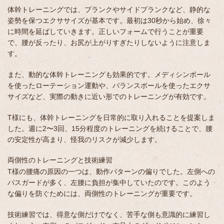
体幹トレーニングでは、プランクやサイドプランクなど、静的な
姿勢を保つエクササイズが基本です。最初は30秒から始め、徐々
に時間を延ばしていきます。正しいフォームで行うことが重要
で、腰が反ったり、お尻が上がりすぎたりしないように注意しま
す。
また、動的な体幹トレーニングも効果的です。メディシンボール
を使ったローテーション運動や、バランスボールを使ったエクサ
サイズなど、実際の動きに近い形でのトレーニングが有効です。
T様にも、体幹トレーニングを日常的に取り入れることを提案しま
した。週に2〜3回、15分程度のトレーニングを続けることで、腰
の安定性が高まり、怪我のリスクが減少します。
両側性のトレーニングと技術練習
T様の腰痛の原因の一つは、動作パターンの偏りでした。左側への
パスガードが多く、左腰に負担が集中していたのです。このよう
な偏りを防ぐためには、両側性のトレーニングが重要です。
技術練習では、得意な側だけでなく、苦手な側も意識的に練習し