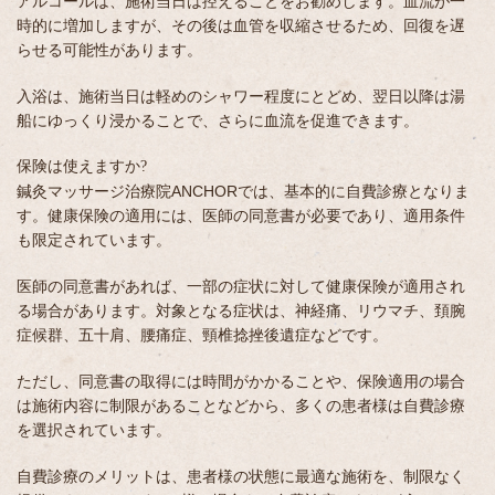
アルコールは、施術当日は控えることをお勧めします。血流が一
時的に増加しますが、その後は血管を収縮させるため、回復を遅
らせる可能性があります。
入浴は、施術当日は軽めのシャワー程度にとどめ、翌日以降は湯
船にゆっくり浸かることで、さらに血流を促進できます。
保険は使えますか?
鍼灸マッサージ治療院ANCHORでは、基本的に自費診療となりま
す。健康保険の適用には、医師の同意書が必要であり、適用条件
も限定されています。
医師の同意書があれば、一部の症状に対して健康保険が適用され
る場合があります。対象となる症状は、神経痛、リウマチ、頚腕
症候群、五十肩、腰痛症、頸椎捻挫後遺症などです。
ただし、同意書の取得には時間がかかることや、保険適用の場合
は施術内容に制限があることなどから、多くの患者様は自費診療
を選択されています。
自費診療のメリットは、患者様の状態に最適な施術を、制限なく