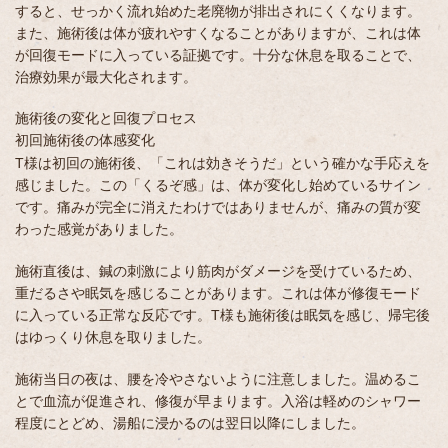
すると、せっかく流れ始めた老廃物が排出されにくくなります。
また、施術後は体が疲れやすくなることがありますが、これは体
が回復モードに入っている証拠です。十分な休息を取ることで、
治療効果が最大化されます。
施術後の変化と回復プロセス
初回施術後の体感変化
T様は初回の施術後、「これは効きそうだ」という確かな手応えを
感じました。この「くるぞ感」は、体が変化し始めているサイン
です。痛みが完全に消えたわけではありませんが、痛みの質が変
わった感覚がありました。
施術直後は、鍼の刺激により筋肉がダメージを受けているため、
重だるさや眠気を感じることがあります。これは体が修復モード
に入っている正常な反応です。T様も施術後は眠気を感じ、帰宅後
はゆっくり休息を取りました。
施術当日の夜は、腰を冷やさないように注意しました。温めるこ
とで血流が促進され、修復が早まります。入浴は軽めのシャワー
程度にとどめ、湯船に浸かるのは翌日以降にしました。