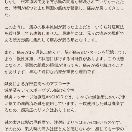
しかし、根本原因である方形筋の問題が解決されていなかったた
め、時間が経つとまた周囲の筋肉が緊張し、痛みが戻ってきまし
た。
このように、痛みの根本原因が残ったままだと、いくら対症療法
を繰り返しても改善しません。最終的には、元々の痛みの場所で
ある腰方形筋に集約して痛みが残る形となります。
また、痛みが1ヶ月以上続くと、脳が痛みのパターンを記憶してし
まう「慢性疼痛」の状態に移行する可能性があります。この状態
になると、実際の組織の損傷が治っても、痛みが残り続けること
があります。早期の適切な治療が重要な理由です。
鍼灸による深部筋肉へのアプローチ
滅菌済みディスポーザブル鍼の安全性
鍼灸マッサージ治療院ANCHORでは、すべての鍼施術において使
い捨ての滅菌済み鍼を使用しています。一度使用した鍼は廃棄す
るため、感染症のリスクはありません。
鍼の太さは髪の毛程度で、注射針よりもはるかに細いものです。
そのため、刺入時の痛みはほとんど感じないか、感じても一瞬の