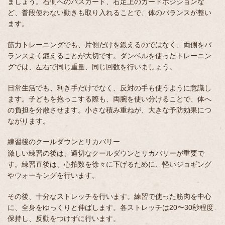
ましょう。右側へのパスガード、右足上のガードポジションな
ど、普段使わない動きも取り入れることで、体のバランスが整い
ます。
筋力トレーニングでも、片側だけを鍛えるのではなく、両側をバ
ランスよく鍛えることが大切です。ダンベルを使ったトレーニン
グでは、左右で同じ重量、同じ回数を行いましょう。
日常生活でも、利き手だけでなく、反対の手も使うように意識し
ます。子どもを抱っこする際も、両腕を使い分けることで、体へ
の負担を分散させます。小さな積み重ねが、大きな予防効果につ
ながります。
練習後のクールダウンとリカバリー
激しい練習の後は、適切なクールダウンとリカバリーが重要で
す。練習直後は、心拍数を徐々に下げるために、軽いジョギング
やウォーキングを行います。
その後、十分なストレッチを行います。練習で使った筋肉を中心
に、全身をゆっくりと伸ばします。各ストレッチは20〜30秒程度
保持し、反動をつけずに行います。