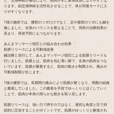
と、交感神経が優位になり、筋肉が常に緊張状態になりやすくな
ります。副交感神経を活性化させることで、体が回復モードに入
りやすくなります。
T様の施術では、腰部のツボだけでなく、足や腹部のツボにも鍼を
施しました。全身のバランスを整えることで、局所の治療効果が
高まり、再発予防にもつながります。
あんまマッサージ指圧との組み合わせ効果
筋膜リリースによる可動域改善
鍼治療と並行して、あんまマッサージ指圧による筋膜リリースも
行いました。筋膜とは、筋肉を包む薄い膜で、全身の筋肉をつな
いでいます。筋膜が癒着すると、筋肉の動きが制限され、痛みや
可動域制限が生じます。
T様の腰部では、長期間の痛みにより筋膜が硬くなり、周囲の組織
と癒着していました。この癒着を手技でゆっくりとほぐしていく
ことで、筋肉が本来の滑らかな動きを取り戻します。
筋膜リリースは、強い力で押すのではなく、適切な角度と圧で持
続的に圧迫することがポイントです。筋膜がゆっくりと解放され