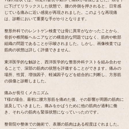
に下げてリラックスした状態で、腰の外側を押されると、日常感
じている痛みに近い感覚が再現されました。このような再現痛
は、診断において重要な手がかりとなります。
整形外科でのレントゲン検査では骨に異常がなかったことから、
骨折や椎間板ヘルニアなどの構造的な問題ではなく、筋肉や軟部
組織の問題であることが示唆されました。しかし、画像検査では
筋肉の状態は詳しく評価できません。
東洋医学的な触診と、西洋医学的な整形外科テストを組み合わせ
ることで、深部の筋肉の状態を評価することができます。痛みの
場所、性質、増強因子、軽減因子などを総合的に判断し、方形筋
の損傷と診断しました。
痛みが長引くメカニズム
T様の場合、最初に腰方形筋を痛めた後、その影響が周囲の筋肉に
波及していきました。痛みをかばうために他の筋肉が過剰に働
き、それらの筋肉も緊張状態になっていったのです。
整骨院や整体での施術で、表層の筋肉はある程度ほぐれました。