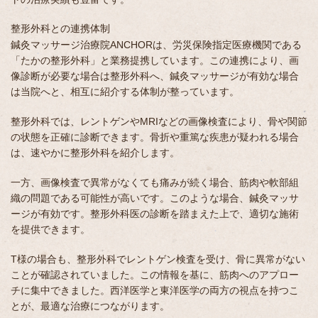
整形外科との連携体制
鍼灸マッサージ治療院ANCHORは、労災保険指定医療機関である
「たかの整形外科」と業務提携しています。この連携により、画
像診断が必要な場合は整形外科へ、鍼灸マッサージが有効な場合
は当院へと、相互に紹介する体制が整っています。
整形外科では、レントゲンやMRIなどの画像検査により、骨や関節
の状態を正確に診断できます。骨折や重篤な疾患が疑われる場合
は、速やかに整形外科を紹介します。
一方、画像検査で異常がなくても痛みが続く場合、筋肉や軟部組
織の問題である可能性が高いです。このような場合、鍼灸マッサ
ージが有効です。整形外科医の診断を踏まえた上で、適切な施術
を提供できます。
T様の場合も、整形外科でレントゲン検査を受け、骨に異常がない
ことが確認されていました。この情報を基に、筋肉へのアプロー
チに集中できました。西洋医学と東洋医学の両方の視点を持つこ
とが、最適な治療につながります。