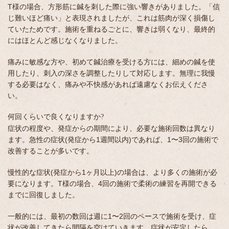
T様の場合、方形筋に鍼を刺した際に強い響きがありました。「信
じ難いほど痛い」と表現されましたが、これは筋肉が深く損傷し
ていたためです。施術を重ねるごとに、響きは弱くなり、最終的
にはほとんど感じなくなりました。
痛みに敏感な方や、初めて鍼治療を受ける方には、細めの鍼を使
用したり、刺入の深さを調整したりして対応します。無理に我慢
する必要はなく、痛みや不快感があれば遠慮なくお伝えくださ
い。
何回くらいで良くなりますか?
症状の程度や、発症からの期間により、必要な施術回数は異なり
ます。急性の症状(発症から1週間以内)であれば、1〜3回の施術で
改善することが多いです。
慢性的な症状(発症から1ヶ月以上)の場合は、より多くの施術が必
要になります。T様の場合、4回の施術で柔術の練習を再開できる
までに回復しました。
一般的には、最初の数回は週に1〜2回のペースで施術を受け、症
状が改善してきたら間隔を空けていきます。症状が安定したら、