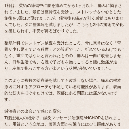
T様は、柔術の練習中に腰を痛めてから1ヶ月以上、痛みに悩まさ
れていました。最初は整骨院を受診し、ストレッチを中心とした
施術を3回ほど受けましたが、帰宅後も痛みが引く感覚はありませ
んでした。次に整体院を試しましたが、こちらも2回の施術で変化
を感じられず、不安が募るばかりでした。
整形外科でレントゲン検査を受けたところ、骨に異常はなく「背
骨が少し歪んでいる程度」との診断でした。折れているわけでも
なく、重症ではないと言われたものの、痛みは一向に改善しませ
ん。日常生活でも、右腕で子どもを抱っこすると腰に激痛が走
り、左腕で抱っこする方が楽という状態が続いていました。
このように複数の治療法を試しても改善しない場合、痛みの根本
原因に対するアプローチが不足している可能性があります。表面
的な筋肉をほぐすだけでは、深部にある問題には届かないので
す。
鍼治療との出会いで感じた変化
T様は知人の紹介で、鍼灸マッサージ治療院ANCHORを訪れまし
た。用賀という立地は、藤沢方面から通うには少し距離がありま