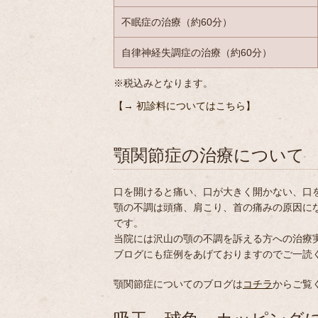
不眠症の治療（約60分）
自律神経失調症の治療（約60分）
※税込みとなります。
【→ 初診料についてはこちら】
顎関節症の治療について
口を開けると痛い、口が大きく開かない、口
顎の不調は頭痛、肩こり、首の痛みの原因に
です。
当院には沢山の顎の不調を訴える方への治療
ブログにも症例をあげておりますのでご一読
顎関節症についてのブログは
コチラ
からご覧