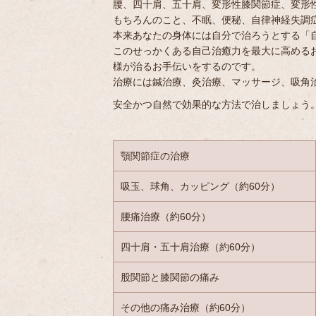
腰、四十肩、五十肩、変形性膝関節症、変形
もちろんのこと、不眠、便秘、自律神経失調
本来あなたの身体には自分で治ろうとする「
このせっかくある自己治癒力を最大に高めるお
様が治るお手伝いをするのです。
治療には鍼治療、灸治療、マッサージ、吸角
安全かつ自然で効果的な方法で治しましょう
顎関節症の治療
吸玉、球角、カッピング（約60分）
腰痛治療（約60分）
四十肩・五十肩治療（約60分）
股関節と膝関節の痛み
その他の痛み治療（約60分）