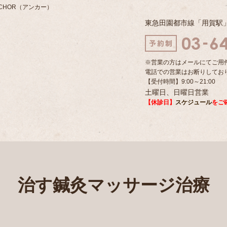
CHOR（アンカー）
東急田園都市線「用賀駅
※営業の方はメールにてご用
電話での営業はお断りしてお
【受付時間】9:00～21:00
土曜日、日曜日営業
【休診日】
スケジュール
をご
治す鍼灸マッサージ治療