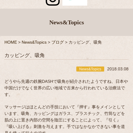
News&Topics
HOME
>
News&Topics
>
ブログ
>
カッピング、吸角
カッピング、吸角
2018.03.08
News&Topics
どうやら先週の鉄腕DASHで吸角が紹介されたようですね、日本や
中国だけでなく世界の広い地域で古来から行われている治療法で
す。
マッサージはほとんどの手技において『押す』事をメインとして
います、吸角、カッピングはガラス、プラスチック、竹筒などを
肌の上に置き内部の空間を陰圧にすることによって、『引く』
『吸い上げる』刺激を与えます。手ではなかなかできない事を道