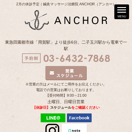
2月の休診予定｜鍼灸マッサージ治療院 ANCHOR（アンカー）
東急田園都市線「用賀駅」より徒歩6分。二子玉川駅から電車で一
駅
※営業の方はメールにてご用件をお伝えください。
電話での営業はお断りしております。
【受付時間】9:00～21:00
土曜日、日曜日営業
【休診日】
スケジュール
をご確認ください