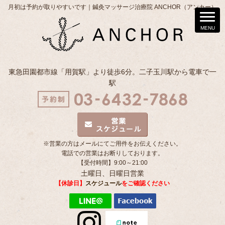
月初は予約が取りやすいです｜鍼灸マッサージ治療院 ANCHOR（アンカー）
東急田園都市線「用賀駅」より徒歩6分。二子玉川駅から電車で一
駅
※営業の方はメールにてご用件をお伝えください。
電話での営業はお断りしております。
【受付時間】9:00～21:00
土曜日、日曜日営業
【休診日】
スケジュール
をご確認ください