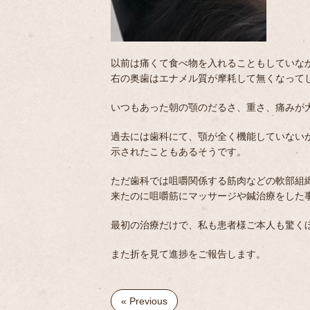
以前は痛くて食べ物を入れることもしていな
右の奥歯はエナメル質が摩耗して無くなって
いつもあった朝の顎のだるさ、重さ、痛みが
過去には歯科にて、顎が全く機能していないか
示されたこともあるそうです。
ただ歯科では咀嚼関係する筋肉などの軟部組
来たのに咀嚼筋にマッサージや鍼治療をした
最初の治療だけで、私も患者様ご本人も驚く
また折を見て進捗をご報告します。
« Previous